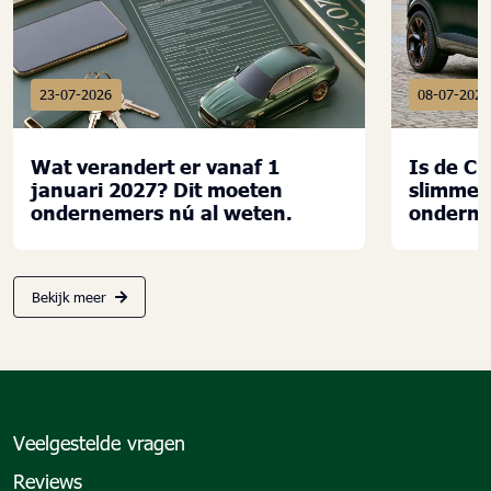
23-07-2026
08-07-2026
Wat verandert er vanaf 1
Is de C
januari 2027? Dit moeten
slimme 
ondernemers nú al weten.
ondern
Bekijk meer
Veelgestelde vragen
Reviews