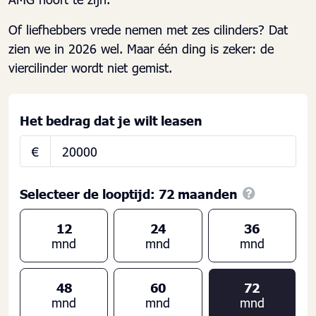
Of liefhebbers vrede nemen met zes cilinders? Dat
zien we in 2026 wel. Maar één ding is zeker: de
viercilinder wordt niet gemist.
Het bedrag dat je wilt leasen
€
Selecteer de looptijd:
72
maanden
12
24
36
mnd
mnd
mnd
48
60
72
mnd
mnd
mnd