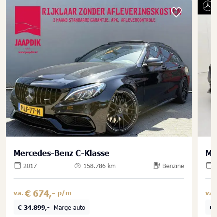
Mercedes-Benz C-Klasse
Me
2017
158.786 km
Benzine
€ 674,-
va.
p/m
va.
€ 34.899,-
Marge auto
€ 