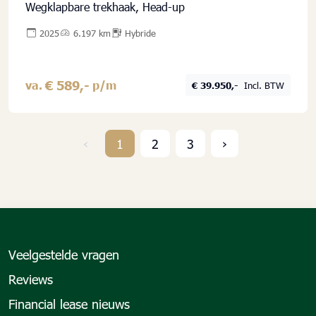
Wegklapbare trekhaak, Head-up
2025
6.197 km
Hybride
€ 589,-
va.
p/m
€ 39.950,-
Incl. BTW
‹
1
2
3
›
Veelgestelde vragen
Reviews
Financial lease nieuws