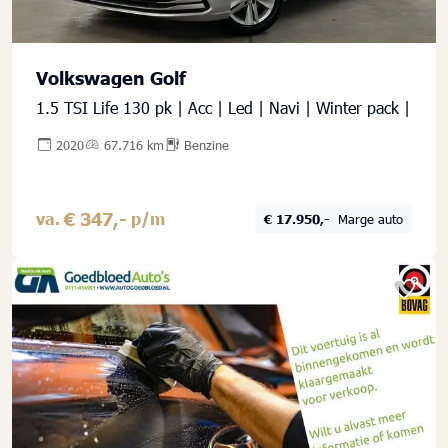
Volkswagen Golf
1.5 TSI Life 130 pk | Acc | Led | Navi | Winter pack |
2020
67.716 km
Benzine
€ 347,-
va.
p/m
€ 17.950,-
Marge auto