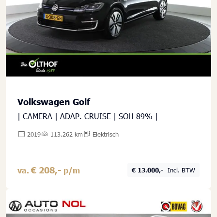
Volkswagen Golf
| CAMERA | ADAP. CRUISE | SOH 89% |
2019
113.262 km
Elektrisch
€ 208,-
va.
p/m
€ 13.000,-
Incl. BTW