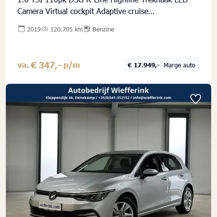
Camera Virtual cockpit Adaptive cruise
Stoelverwarming
2019
120.705 km
Benzine
€ 347,-
va.
p/m
€ 17.949,-
Marge auto