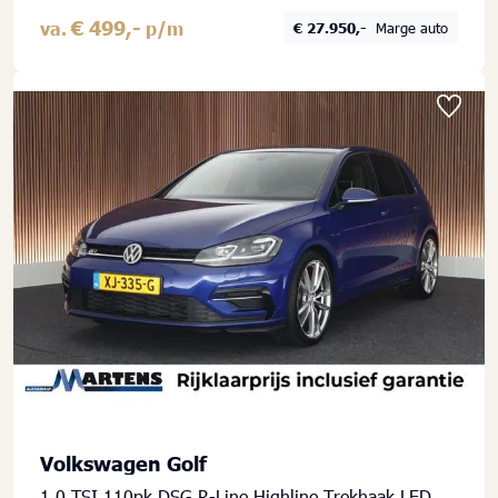
€ 499,-
va.
p/m
€ 27.950,-
Marge auto
Volkswagen Golf
1.0 TSI 110pk DSG R-Line Highline Trekhaak LED