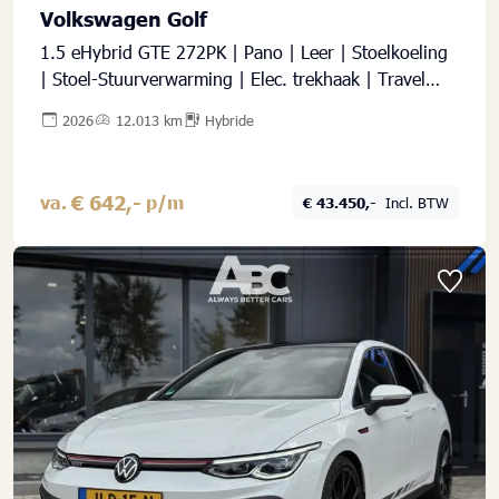
Volkswagen Golf
1.5 eHybrid GTE 272PK | Pano | Leer | Stoelkoeling
| Stoel-Stuurverwarming | Elec. trekhaak | Travel
assist | IQ-Drive | IQ-Led | Black-style | Memorystoel
2026
12.013 km
Hybride
| Adaptive Cruise | Head-Up | Keyless |
Sfeerverlichting | DCC |
€ 642,-
va.
p/m
€ 43.450,-
Incl. BTW