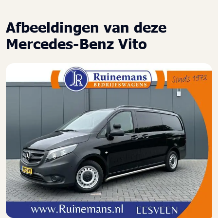
Stuur verstelbaar
Tussenschot volledig
Afbeeldingen van deze
Zijschuifdeur rechts
Mercedes-Benz Vito
Zijwind assistent