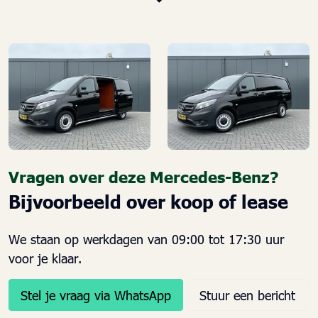
Aanhanger assistent
Achterklep
Airbag bestuurder
Airbag passagier
Alarm klasse 1(startblokkering)
Anti Blokkeer Systeem
Anti doorSlip Regeling
Bandenspanningscontrolesysteem
Buitenspiegels elektrisch verstel- en verwarmbaar
Vragen over deze Mercedes-Benz?
Centrale vergrendeling met afstandsbediening
Bijvoorbeeld over koop of lease
Dimlichten automatisch
Elektrische ramen voor
We staan op werkdagen van 09:00 tot 17:30 uur
Elektronische remkrachtverdeling
voor je klaar.
Elektronisch Stabiliteits Programma
Start/stop systeem
Stel je vraag via WhatsApp
Stuur een bericht
Stuur multifunctioneel