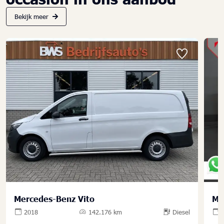
Bekijk meer
Mercedes-Benz Vito
Me
2018
142.176 km
Diesel