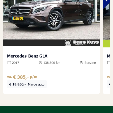
Mercedes-Benz GLA
Me
2017
138.800 km
Benzine
€ 385,-
va.
p/m
va.
€ 19.950,-
Marge auto
€ 