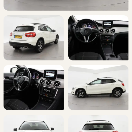
Lendesteunen (verstelbaar)
Night-pakket
Parkeer assistent
Passagiersairbag
Passagiersstoel in hoogte verstelbaar
Radio-CD/MP3 speler
Sportstoelen
Start/stop systeem
Stuurbekrachtiging snelheidsafhankelijk
Stuur verstelbaar
Stuurwiel multifunctioneel
Uitlaatsierstuk
Urban-pakket
Vermoeidheids herkenning
Warmtewerend glas
Zij airbag(s) voor