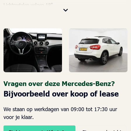
Lichtmetalen velgen 18"
Voorstoelen verwarmd
Achterbank in delen neerklapbaar
Alarm klasse 1(startblokkering)
Anti Blokkeer Systeem
Anti doorSlip Regeling
Armsteun voor
Bandenspanningscontrolesysteem
Bestuurdersairbag
Bestuurdersstoel in hoogte verstelbaar
Vragen over deze Mercedes-Benz?
Bluetooth telefoonvoorbereiding
Bijvoorbeeld over koop of lease
Boordcomputer
Brake Assist System
We staan op werkdagen van 09:00 tot 17:30 uur
Buitenspiegels elektrisch verstel- en verwarmbaar
voor je klaar.
Carbonafwerking interieur
Centrale deurvergrendeling met afstandsbediening