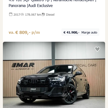
Panorama |Audi Exclusive
2017
178.067 km
Diesel
€ 809,-
va.
p/m
€ 41.900,-
Marge auto