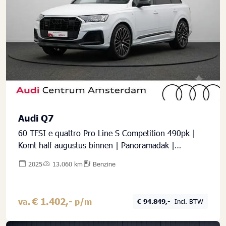
Audi Q7
60 TFSI e quattro Pro Line S Competition 490pk |
Komt half augustus binnen | Panoramadak |
Wegklapbare trekhaak | Stoelventilatie/massage
2025
13.060 km
Benzine
voorin | HD-matrix-led, laserlicht | Digitale oled-
achterlichten | Bang & Olufsen Premium 3D | Leder
Valcona S-logo ruitpatroon
€ 1.402,-
va.
p/m
€ 94.849,-
Incl. BTW