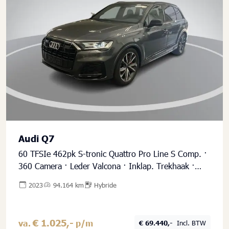
Audi Q7
60 TFSIe 462pk S-tronic Quattro Pro Line S Comp. ·
360 Camera · Leder Valcona · Inklap. Trekhaak ·
B&O Sound · Keyless · Elek. Stoelen + Geheugen
2023
94.164 km
Hybride
Bestuurder ·
€ 1.025,-
va.
p/m
€ 69.440,-
Incl. BTW