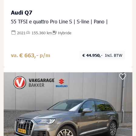
Audi Q7
55 TFSI e quattro Pro Line S | S-line | Pano |
2021
155.360 km
Hybride
€ 663,-
va.
p/m
€ 44.950,-
Incl. BTW