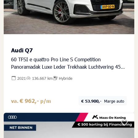
Audi Q7
60 TFSI e quattro Pro Line S Competition
Panoramadak Luxe Leder Trekhaak Luchtvering 456
PK!
2021
136.667 km
Hybride
€ 962,-
va.
p/m
€ 53.900,-
Marge auto