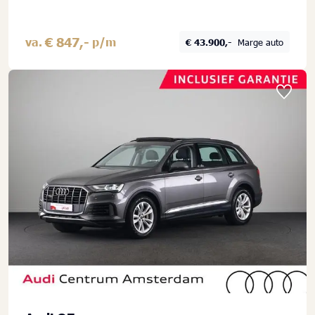
€ 847,-
va.
p/m
€ 43.900,-
Marge auto