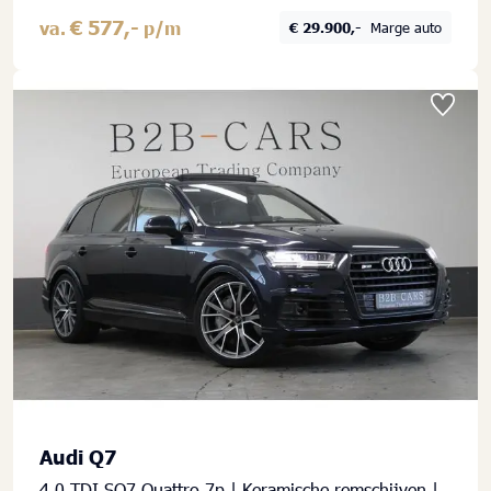
€ 577,-
va.
p/m
€ 29.900,-
Marge auto
Audi Q7
4.0 TDI SQ7 Quattro 7p | Keramische remschijven |