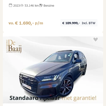
| 360° CAMERA | ADAPT. CRUISE | NAVI |
2023
53.146 km
Benzine
STOELVERW. |
€ 1.690,-
va.
p/m
€ 109.999,-
Incl. BTW