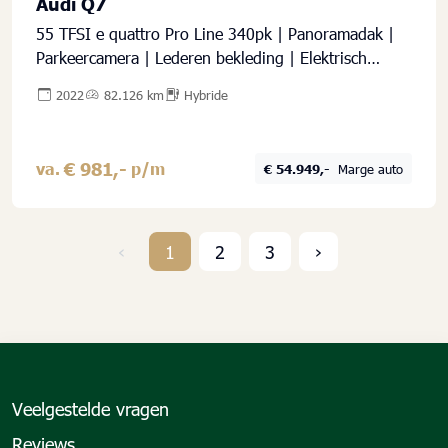
Audi Q7
55 TFSI e quattro Pro Line 340pk | Panoramadak |
Parkeercamera | Lederen bekleding | Elektrisch
verstelbare en verwarmbare voorstoelen |
2022
82.126 km
Hybride
€ 981,-
va.
p/m
€ 54.949,-
Marge auto
‹
1
2
3
›
Veelgestelde vragen
Reviews