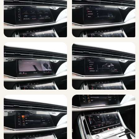
Elektrisch verstelbare bestuurdersstoel
Elektrisch verstelbare passagiersstoel
Elektronisch Stabiliteits Programma
Grootlichtassistent (8G1)
HD Matrix LED-koplampen (PXC)
Hemelbekleding in zwart (6NQ)
Hill hold functie
Hoofd airbag(s) achter
Hoofd airbag(s) voor
Hoofdsteunen actief
Interieur voorverwarmingsinstallatie
Koplampen adaptief
Koplampreinigingsinstallatie (8X1)
Kruisend verkeer detectie
Lane departure warning (6I3)
LED achterlichten