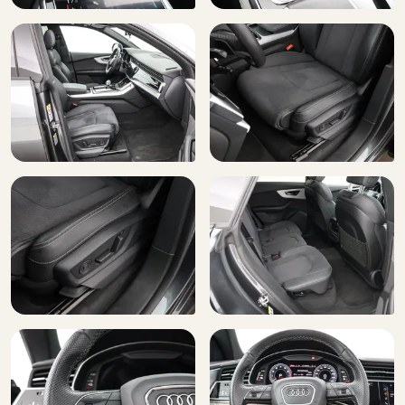
LED dagrijverlichting
Lederen stuurwiel
Lendesteunen (verstelbaar)
Luchtvering en automatische niveauregeling
Multimedia-voorbereiding
Oplaadmogelijkheid
Parkeerassistent (7X5)
Passagiersairbag
RDW-leges
Regensensor
Rondomzicht camera
Ruitensproeiers verwarmbaar
Schakelmogelijkheid aan stuurwiel
Snelheidslimietherkenning (QR9)
Sportstoelen vóór (Q1D)
Start/stop systeem