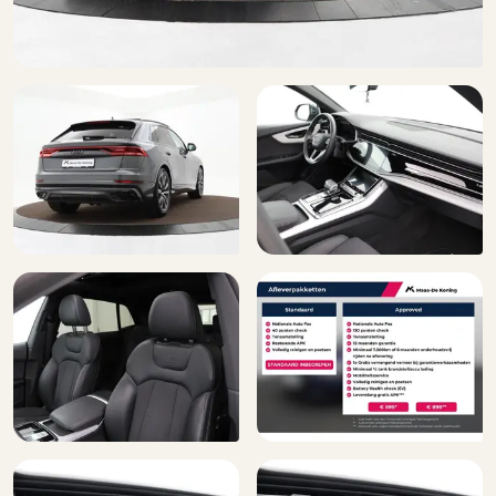
Bestuurdersairbag
Binnenspiegel automatisch dimmend
Bluetooth telefoonvoorbereiding
Bots herkenning en activatie
Bots waarschuwing systeem
Buitenspiegelbuizing in carroseriekleur (6FA)
Buitenspiegels, elektrisch inklapbaar en automatisch
dimmend met geheugenfunctie (6XL)
Buitenspiegels elektrisch inklapbaar
Buitenspiegels elektrisch verstel- en verwarmbaar
Centrale deurvergrendeling met afstandsbediening
Dakreling zwart (3S2)
Decorinleg, aluminium spectrum (7TF)
Dimlichten automatisch
Elektrisch bedienbare achterklep
Elektrische ramen voor en achter