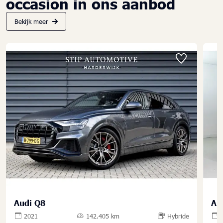
occasion in ons aanbod
Bekijk meer
Audi Q8
Au
2021
142.405 km
Hybride