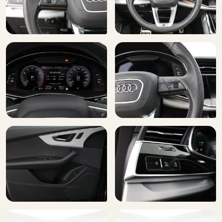
Stuurbekrachtiging
Stuur verstelbaar
Stuurwiel multifunctioneel
Uitwijk assistent
Warmtewerend glas
WiFi voorbereiding
Zij airbag(s) voor