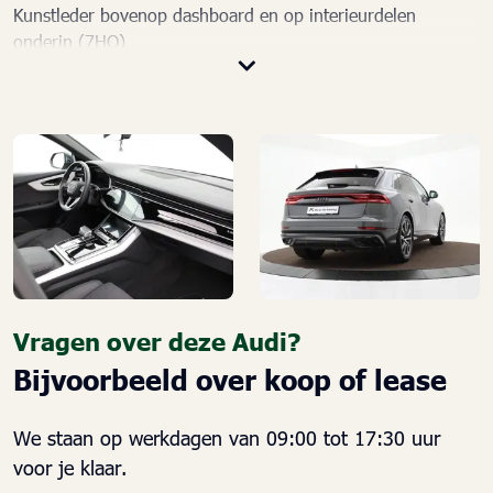
Kunstleder bovenop dashboard en op interieurdelen
onderin (7HQ)
Kunstlederen/alcantara bekleding
MMI navigatie plus (7UG)
Panoramadak (3FU)
Parkeerhulp vóór en achter (7X2)
Privacy glas (QL5)
S Line exterieur
Sportstuurwiel, driespaaks multifunctioneel in leder met
schakelpaddels, verwarmbaar (1XP)
Stoelen vóór, elektrisch verstelbaar met geheugen voor
Vragen over deze Audi?
bestuurder- en bijrijdersstoel (PV6)
Trekhaak, elektrisch uitklapbaar (1D3)
Bijvoorbeeld over koop of lease
Velgen, gegoten lichtmetaal 10J x 21 "5-V-spaak"-design
(S-design) (C7F)
We staan op werkdagen van 09:00 tot 17:30 uur
Vierzones airconditioning (9AU)
voor je klaar.
Achterbank plus (3NS)