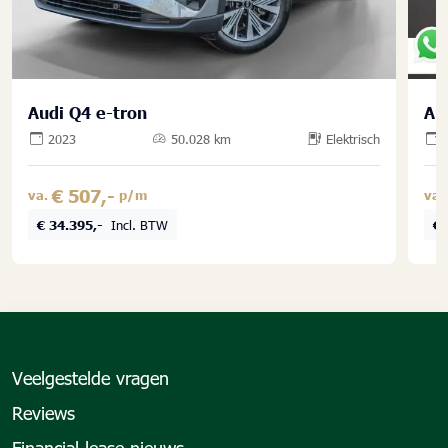
Audi Q4 e-tron
Au
2023
50.028 km
Elektrisch
€ 507,-
va.
p/m
va.
€ 34.395,-
Incl. BTW
€ 
Veelgestelde vragen
Reviews
Financial lease nieuws