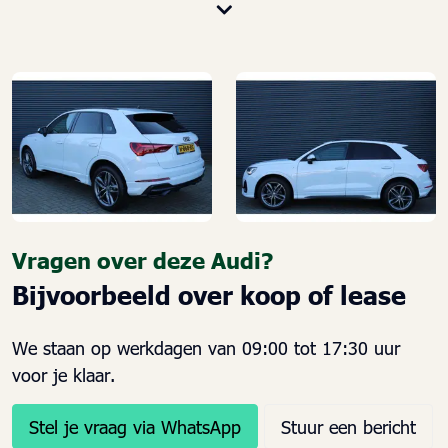
Lichtmetalen velgen 10-spaaks 18"
MMI navigatie plus met MMI touch inclusief Audi Connect
Basis - zonder Google Earth (PNR)
Navigatiesysteem full map + hard disk
S Line exterieur
Achterbank in delen neerklapbaar
Achterbank plus (5KR)
Achterbank verstelbaar
Airbag(s) hoofd achter
Vragen over deze Audi?
Airbag(s) hoofd voor
Bijvoorbeeld over koop of lease
Airbag(s) side voor
Airbag bestuurder
We staan op werkdagen van 09:00 tot 17:30 uur
Airbag passagier
voor je klaar.
Alarm klasse 1(startblokkering)
Aluminium interieur afwerking
Stel je vraag via WhatsApp
Stuur een bericht
Anti Blokkeer Systeem