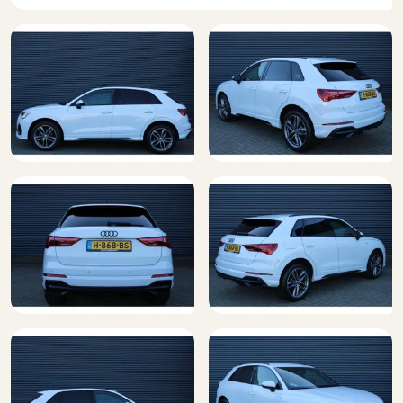
Elektrisch verstelbare voorstoelen (3L5)
Elektronisch Stabiliteits Programma
Extra getint glas achter
Geluidsisolerend glas
Glas, donker getint (privacy glas) (QL5)
Hemelbekleding donker
Hemelbekleding in stof zwart (6NQ)
Hill hold functie
Koplampen adaptief
LED achterlichten
LED dagrijverlichting
Lendensteunen vóór, elektrisch verstelbaar (7P1)
Lendesteunen (verstelbaar)
Lichtmetalen velgen 18"
Metalliclak
Multimedia-voorbereiding