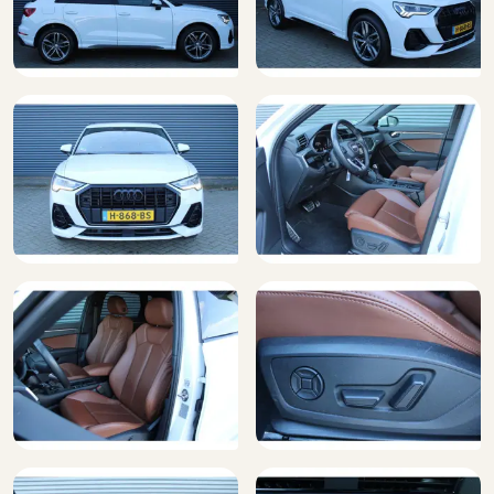
Parkeersensor achter
Regensensor
Smartphone integratie
Sportstoelen
Sportstoelen vóór (Q4H)
Sportstuur leder
Stuur leder
Stuur multifunctioneel
Stuur verstelbaar
Verkeersbord detectie
Verkeersbordenherkenning (QR9)
Volledig digitaal instrumentenpaneel
Voorstoelen in hoogte verstelbaar
Warmtewerend glas
WiFi
Lederen bekleding