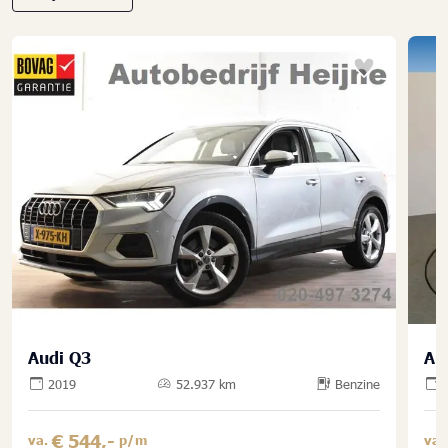
Audi Q3
Au
2019
52.937 km
Benzine
€ 544,-
va.
p/m
va.